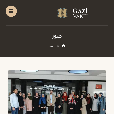
صور
صور